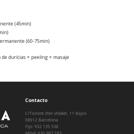
nente (45min)
min)
permanente (60-75min)
 de durícias + peeling + masaje
Contacto
C/Torrent d’en Vidalet, 11 Bajos
08012 Barcelona
Fijo: 932 135 538
Móvil: 630 987 183