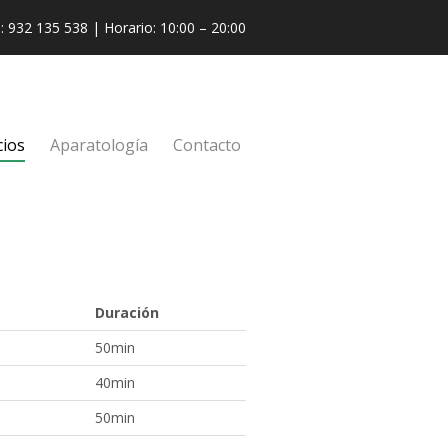
l: 932 135 538 | Horario: 10:00 – 20:00
cios
Aparatología
Contacto
Duración
50min
40min
50min