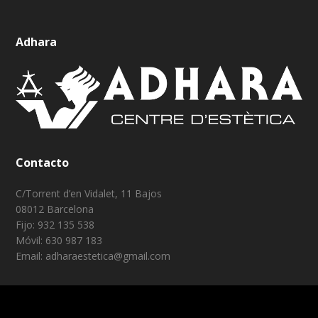
Adhara
Contacto
C/Torrent d’en Vidalet, 11 Bajos
08012 Barcelona
Fijo: 932 135 538
Móvil: 630 987 183
Email: adharaestetica@gmail.com